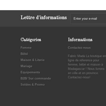
Lettre d'informations
Catégories
Informations
Femme
Contactez-nous
Bébé
Fabric Mada La boutique en
Maison & Literie
ligne de réference pour
femme, bébé et maison à
Mariage
Madagascar ! Nous livrons
Equipements
en ville et en province.
Contactez-nous!
B2B/ Sur commande
Soldes & Promo