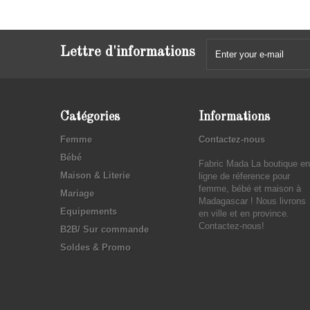
Lettre d'informations
Catégories
Informations
Femme
Contactez-nous
Bébé
Fabric Mada La boutique en
Maison & Literie
ligne de réference pour
femme, bébé et maison à
Mariage
Madagascar ! Nous livrons
Equipements
en ville et en province.
Contactez-nous!
B2B/ Sur commande
Soldes & Promo