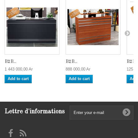
B2B...
B2B...
B2B..
1 443 000,00 Ar
888 000,00 Ar
125 00
Add to cart
Add to cart
Add 
Lettre d'informations